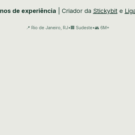
nos de experiência
| Criador da
Stickybit
e
Lig
📍 Rio de Janeiro, RJ
•
🏢 Sudeste
•
👥 6M+