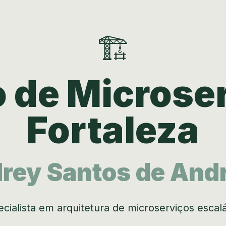
🏗️
o de Microse
Fortaleza
rey Santos de And
cialista em arquitetura de microserviços escal