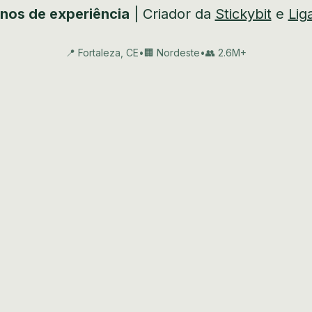
nos de experiência
| Criador da
Stickybit
e
Lig
📍 Fortaleza, CE
•
🏢 Nordeste
•
👥 2.6M+