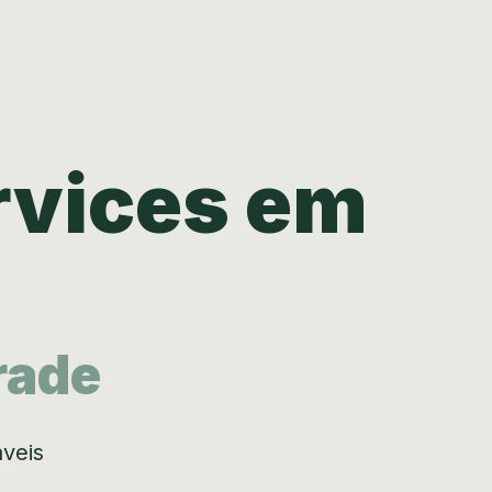
rvices em
rade
áveis