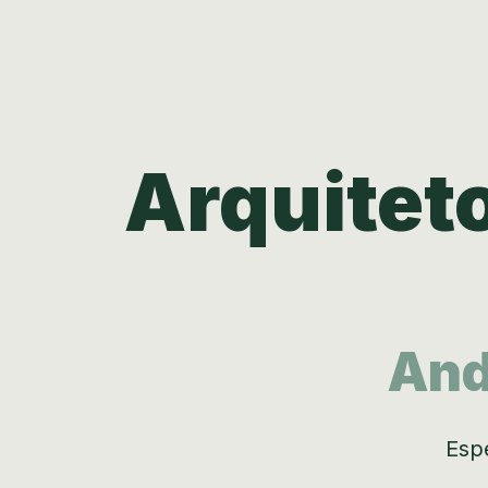
Arquitet
And
Espe