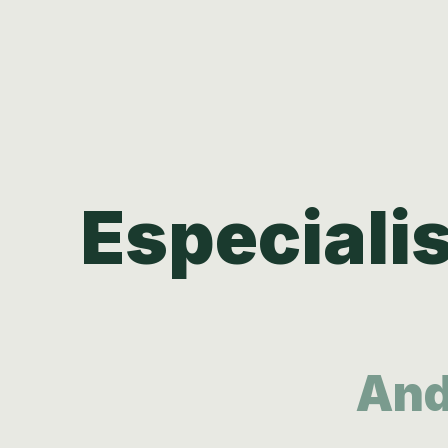
Especiali
And