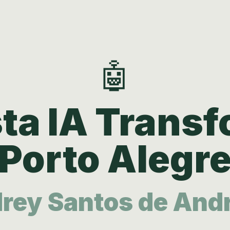
🤖
sta IA Trans
Porto Alegr
rey Santos de And