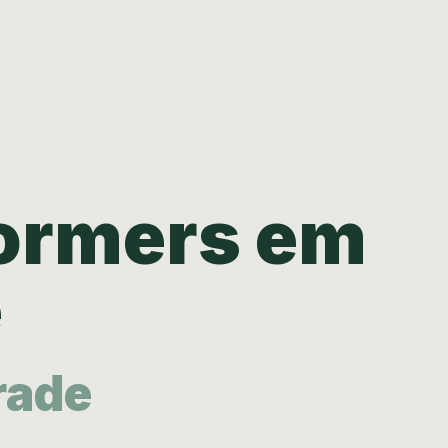
formers em
e
rade