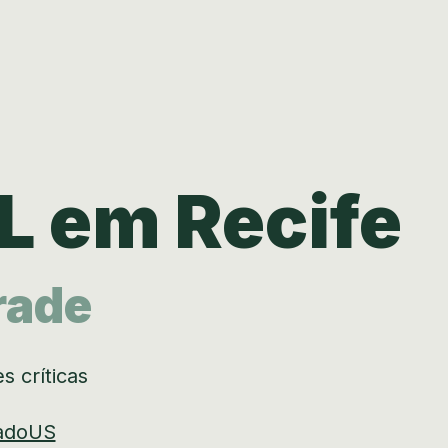
L em Recife
rade
 críticas
adoUS