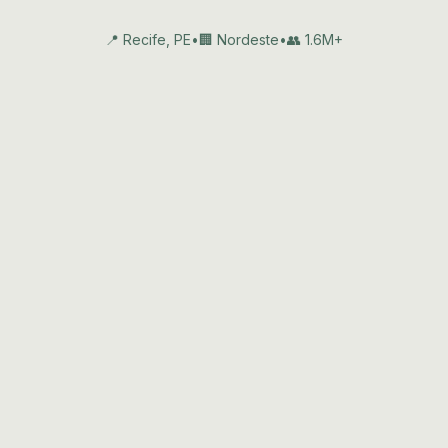
📍 Recife, PE
•
🏢 Nordeste
•
👥 1.6M+