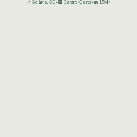
📍 Goiânia, GO
•
🏢 Centro-Oeste
•
👥 1.5M+